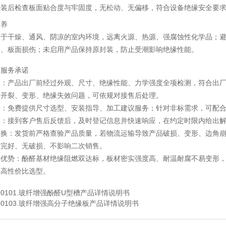
安装后检查板面贴合度与牢固度，无松动、无偏移，符合设备绝缘安全要
保养
放于干燥、通风、阴凉的室内环境，远离火源、热源、强腐蚀性化学品；
形、板面损伤；未启用产品保持原封装，防止受潮影响绝缘性能。
后服务承诺
障：产品出厂前经过外观、尺寸、绝缘性能、力学强度全项检测，符合出
的开裂、变形、绝缘失效问题，可依规对接售后处理。
持：免费提供尺寸选型、安装指导、加工建议服务；针对非标需求，可配
应：接到客户售后反馈后，及时登记信息并快速响应，在约定时限内给出
退换：发货前严格查验产品质量，若物流运输导致产品破损、变形、边角
品完好、无破损、不影响二次销售。
心优势：酚醛基材绝缘阻燃双达标，板材密实强度高、耐温耐腐不易变形
的高性价比选型。
：
0101.玻纤增强酚醛U型槽产品详情说明书
：
0103.玻纤增强高分子绝缘板产品详情说明书