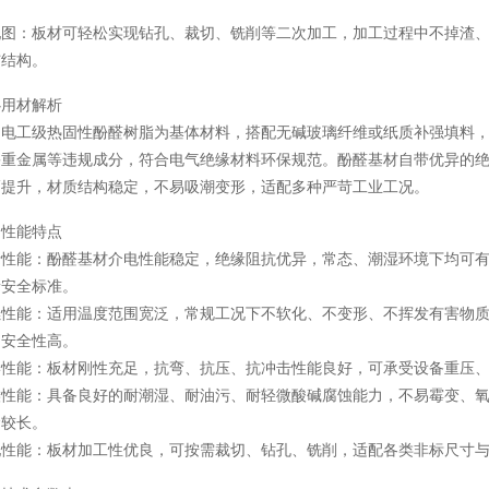
配图：板材可轻松实现钻孔、裁切、铣削等二次加工，加工过程中不掉渣
与结构。
心用材解析
用电工级热固性酚醛树脂为基体材料，搭配无碱玻璃纤维或纸质补强填料
害重金属等违规成分，符合电气绝缘材料环保规范。酚醛基材自带优异的
幅提升，材质结构稳定，不易吸潮变形，适配多种严苛工业工况。
品性能特点
缘性能：酚醛基材介电性能稳定，绝缘阻抗优异，常态、潮湿环境下均可
缘安全标准。
燃性能：适用温度范围宽泛，常规工况下不软化、不变形、不挥发有害物
用安全性高。
学性能：板材刚性充足，抗弯、抗压、抗冲击性能良好，可承受设备重压
候性能：具备良好的耐潮湿、耐油污、耐轻微酸碱腐蚀能力，不易霉变、
命较长。
配性能：板材加工性优良，可按需裁切、钻孔、铣削，适配各类非标尺寸