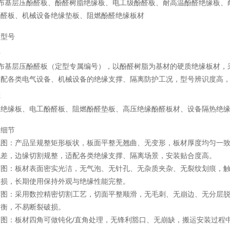
.棉布基层压酚醛板、酚醛树脂绝缘板、电工级酚醛板、耐高温酚醛绝缘板
酚醛板、机械设备绝缘垫板、阻燃酚醛绝缘板材
品型号
号
.棉布基层压酚醛板（定型专属编号），以酚醛树脂为基材的硬质绝缘板材
适配各类电气设备、机械设备的绝缘支撑、隔离防护工况，型号辨识度高
称
压绝缘板、电工酚醛板、阻燃酚醛垫板、高压绝缘酚醛板材、设备隔热绝
品细节
观图：产品呈规整矩形板状，板面平整无翘曲、无变形，板材厚度均匀一致
色差，边缘切割规整，适配各类绝缘支撑、隔离场景，安装贴合度高。
节图：板材表面密实光洁，无气泡、无针孔、无杂质夹杂、无裂纹划痕，
破损，长期使用保持外观与绝缘性能完整。
节图：采用数控精密切割工艺，切面平整顺滑，无毛刺、无崩边、无分层
均衡，不易断裂破损。
节图：板材四角可做钝化/直角处理，无锋利豁口、无崩缺，搬运安装过程