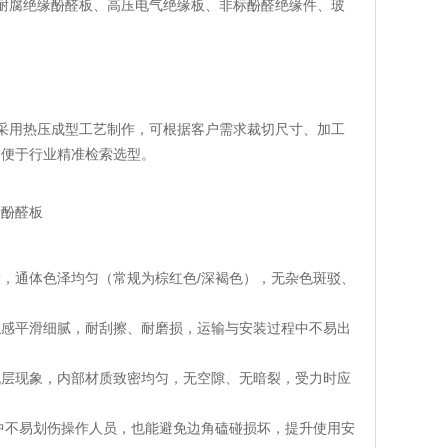
、耐腐绝缘酚醛板、高压电气绝缘板、非标酚醛绝缘件、玻
，采用热压成型工艺制作，可根据客户需求裁切尺寸、加工
，便于行业精准检索选型。
缘酚醛板
，通体色泽均匀（常规为棕红色/深褐色），无杂色斑驳、
触感平滑细腻，耐刮擦、耐磨损，运输与安装过程中不易出
脱层现象，内部材质致密均匀，无空隙、无暗裂，受力时应
中不易划伤操作人员，也能避免边角磕碰损坏，提升使用安