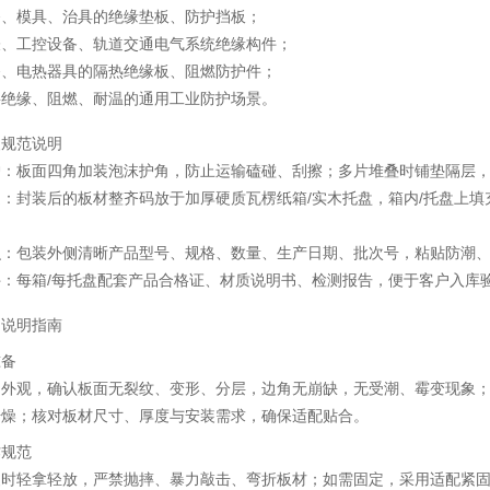
备、模具、治具的绝缘垫板、防护挡板；
表、工控设备、轨道交通电气系统绝缘构件；
备、电热器具的隔热绝缘板、阻燃防护件；
要绝缘、阻燃、耐温的通用工业防护场景。
装规范说明
护：板面四角加装泡沫护角，防止运输磕碰、刮擦；多片堆叠时铺垫隔层
：封装后的板材整齐码放于加厚硬质瓦楞纸箱/实木托盘，箱内/托盘上
识：包装外侧清晰产品型号、规格、数量、生产日期、批次号，粘贴防潮
件：每箱/每托盘配套产品合格证、材质说明书、检测报告，便于客户入库
用说明指南
准备
品外观，确认板面无裂纹、变形、分层，边角无崩缺，无受潮、霉变现象
干燥；核对板材尺寸、厚度与安装需求，确保适配贴合。
作规范
装时轻拿轻放，严禁抛摔、暴力敲击、弯折板材；如需固定，采用适配紧