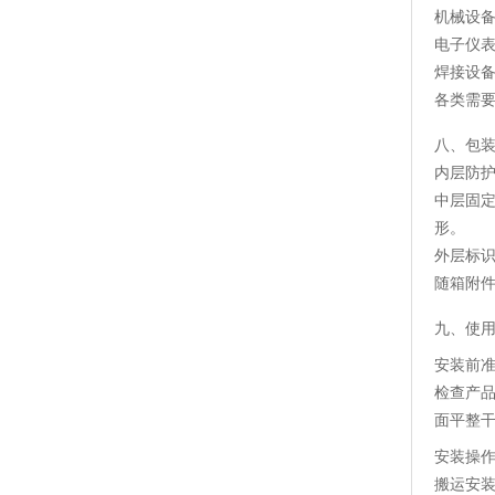
机械设
电子仪
焊接设
各类需
八、包
内层防
中层固定
形。
外层标
随箱附
九、使
安装前
检查产
面平整
安装操
搬运安