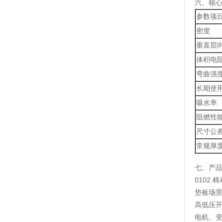
六、核
参数项
密度
垂直层
体积电
弯曲强
长期使
吸水率
阻燃性
尺寸公
常规厚
七、产
0102
垫板场
高低压
电机、