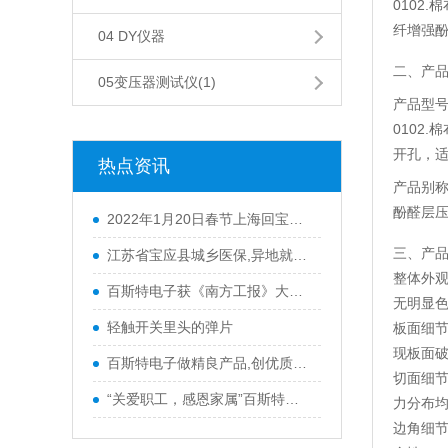
0102
纤增强
04 DY仪器
二、产
05变压器测试仪(1)
产品型
0102
开孔，
热点资讯
产品别
酚醛层
2022年1月20日春节上海回宝应防疫政策
三、产
江苏省宝应县城乡医保,异地就医材料
整体外
百斯特电子获《南方工报》大篇幅报
无明显
轻触开关里头的弹片
板面细
现板面
百斯特电子做精良产品,创优质品牌
切面细
“关爱职工，感恩家属”百斯特优秀
力分布
边角细