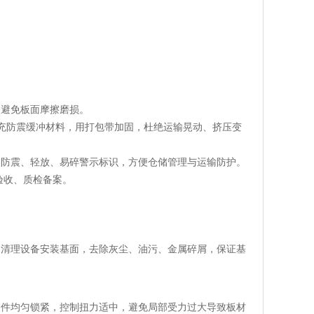
，避免板面摩擦磨损。
填充防震缓冲材料，用打包带加固，杜绝运输晃动、挤压变
、防震、轻放、易碎警示标识，方便仓储管理与运输防护。
验收、质检备案。
；清理设备安装基面，去除灰尘、油污、金属碎屑，保证基
固件均匀锁紧，控制扭力适中，避免局部受力过大导致板材