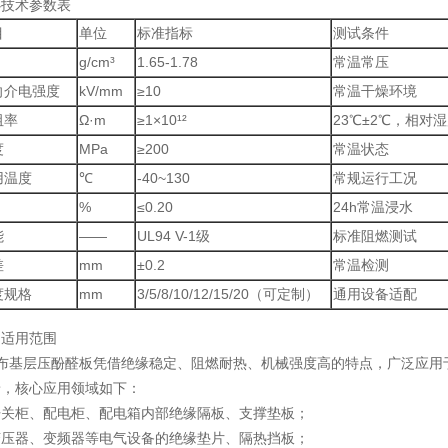
心技术参数表
目
单位
标准指标
测试条件
g/cm³
1.65-1.78
常温常压
向介电强度
kV/mm
≥10
常温干燥环境
阻率
Ω·m
≥1×10¹²
23℃±2℃，相对湿
度
MPa
≥200
常温状态
用温度
℃
-40~130
常规运行工况
%
≤0.20
24h常温浸水
能
——
UL94 V-1级
标准阻燃测试
差
mm
±0.2
常温检测
度规格
mm
3/5/8/10/12/15/20（可定制）
通用设备适配
品适用范围
.棉布基层压酚醛板凭借绝缘稳定、阻燃耐热、机械强度高的特点，广泛应
景，核心应用领域如下：
开关柜、配电柜、配电箱内部绝缘隔板、支撑垫板；
变压器、变频器等电气设备的绝缘垫片、隔热挡板；