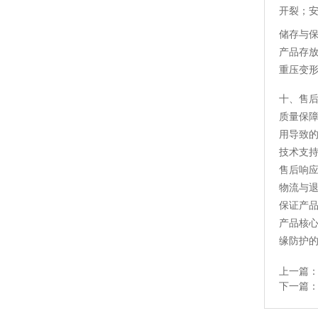
开裂；
储存与
产品存
重压变
十、售
质量保
用导致
技术支
售后响
物流与
保证产
产品核
缘防护
上一篇
下一篇