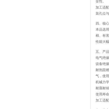
全性。
加工适
装孔位
四、核
本品选
棉、有
性能大
五、产
电气绝
设备绝
耐热阻
气，使
机械力
耐腐耐
使用寿
加工适