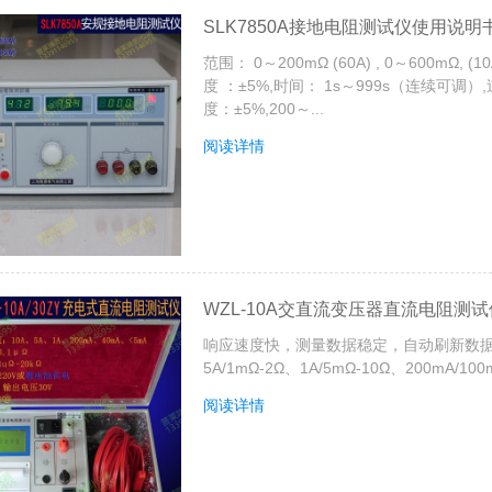
SLK7850A接地电阻测试仪使用说明
范围： 0～200mΩ (60A) , 0～600mΩ, (
度 ：±5%,时间： 1s～999s（连续可调）,过流报
度：±5%,200～...
阅读详情
WZL-10A交直流变压器直流电阻测
响应速度快，测量数据稳定，自动刷新数据。带
5A/1mΩ-2Ω、1A/5mΩ-10Ω、200mA/100m
阅读详情