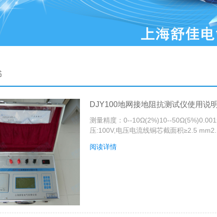
书
DJY100地网接地阻抗测试仪使用说
测量精度：0--10Ω(2%)10--50Ω(5%)0.
压:100V,电压电流线铜芯截面积≥2.5 mm2..
阅读详情