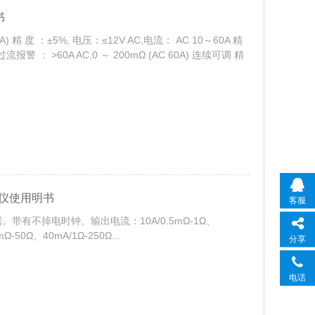
书
10A) 精 度 ：±5%, 电压：≤12V AC,电流： AC 10～60A 精
警 ： >60A AC,0 ～ 200mΩ (AC 60A) 连续可调 精
试仪使用明书
客服
有不掉电时钟。输出电流：10A/0.5mΩ-1Ω、
Ω-50Ω、40mA/1Ω-250Ω...
分享
电话